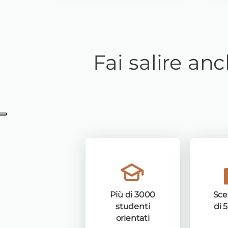
Fai salire an
Più di 3000
Sce
studenti
di 5
orientati