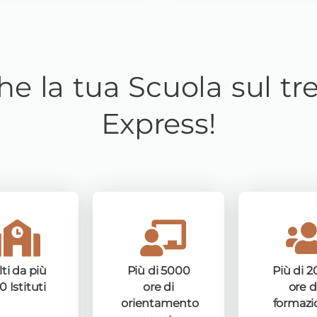
che la tua Scuola sul tr
Express!
lti da più
Più di 5000
Più di 
0 Istituti
ore di
ore d
orientamento
formazi