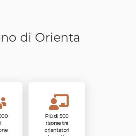
eno di Orienta
2000
Più di 500
i
risorse tra
one
orientatori