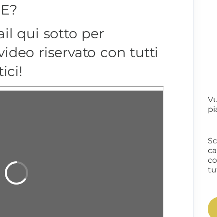
E?
il qui sotto per
video riservato con tutti
ici!
Vu
pi
Sc
ca
co
tu