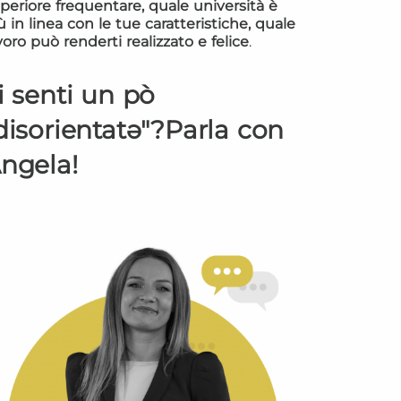
periore frequentare, quale università è
ù in linea con le tue caratteristiche, quale
voro può renderti realizzato e felice
.
i senti un pò
disorientatə"?Parla con
ngela!