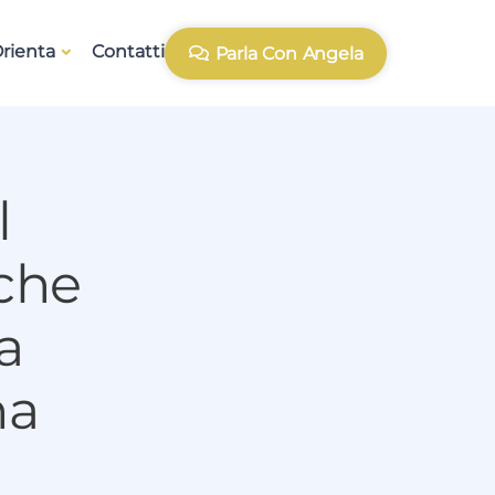
rienta
Contatti
Parla Con Angela
l
 che
a
na