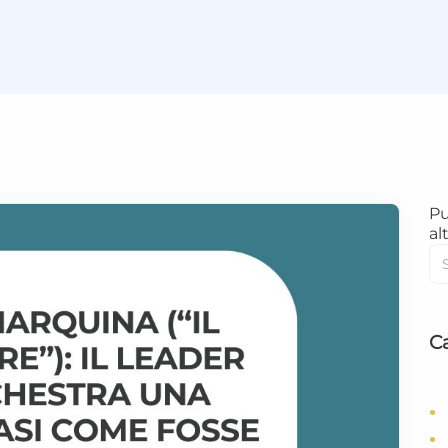
Pu
alt
C