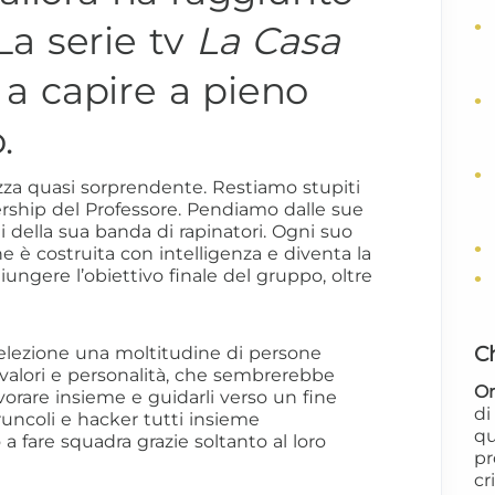
 La serie tv
La Casa
 a capire a pieno
.
zza quasi sorprendente. Restiamo stupiti
adership del Professore. Pendiamo dalle sue
della sua banda di rapinatori. Ogni suo
ne è costruita con intelligenza e diventa la
ungere l’obiettivo finale del gruppo, oltre
C
a selezione una moltitudine di persone
, valori e personalità, che sembrerebbe
Or
lavorare insieme e guidarli verso un fine
d
druncoli e hacker tutti insieme
qu
 fare squadra grazie soltanto al loro
pr
cr