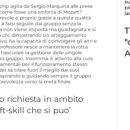
su
rship agita da Sergio Marquina alle prese
pi
 come fosse una sinfonia di Mozart?
la
revole e proprio grazie a questa qualità
ce a farsi seguire dal gruppo senza la
T
za non viene imposta ma guadagnata e si
 a chi, dimostrando un atteggiamento
"
vo, ha la capacità di coinvolgere gli altri e
professore riesce a mantenere la rotta
A
 trascurare la gestione delle singole
o gruppo. Insomma, è attento alla cura
ndamentali per il funzionamento stesso
der sa tirare fuori il meglio dai suoi
 ispirando e guidando sempre il gruppo
revolezza verso la meta finale.
o richiesta in ambito
t-skill che si puo’