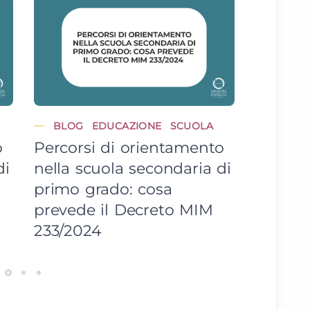
BLOG
EDUCAZIONE
SCUOLA
BLOG
o
Percorsi di orientamento
Non pi
di
nella scuola secondaria di
Compim
primo grado: cosa
scuola,
prevede il Decreto MIM
azienda
233/2024