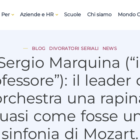
 Per
Aziende e HR
Scuole
Chi siamo
Mondo O
BLOG
DIVORATORI SERIALI
NEWS
Sergio Marquina (“i
fessore”): il leader
orchestra una rapin
uasi come fosse u
sinfonia di Mozart.