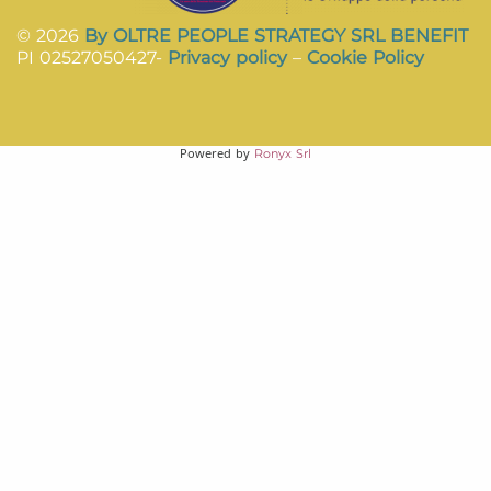
© 2026
By OLTRE PEOPLE STRATEGY SRL BENEFIT
PI 02527050427-
Privacy policy
–
Cookie Policy
Powered by
Ronyx Srl