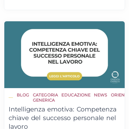
BLOG
CATEGORIA
EDUCAZIONE
NEWS
ORIENT
GENERICA
Intelligenza emotiva: Competenza
chiave del successo personale nel
lavoro