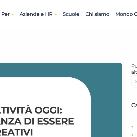
 Per
Aziende e HR
Scuole
Chi siamo
Mondo O
Pu
alt
C