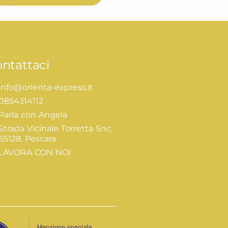
ntattaci
info@orienta-express.it
0854314112
Parla con Angela
Strada Vicinale Torretta Snc,
65128, Pescara
LAVORA CON NOI