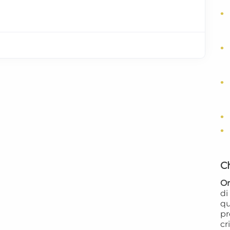
C
Or
d
qu
pr
cr