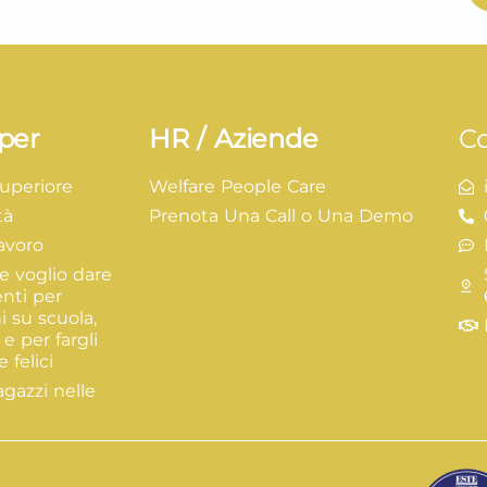
per
HR / Aziende
Co
Superiore
Welfare People Care
tà
Prenota Una Call o Una Demo
lavoro
e voglio dare
enti per
i su scuola,
 e per fargli
 felici
agazzi nelle