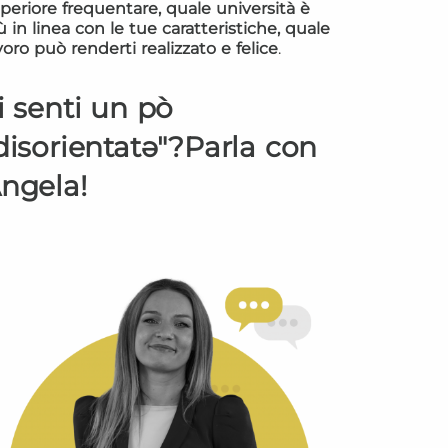
periore frequentare, quale università è
ù in linea con le tue caratteristiche, quale
voro può renderti realizzato e felice
.
i senti un pò
disorientatə"?Parla con
ngela!