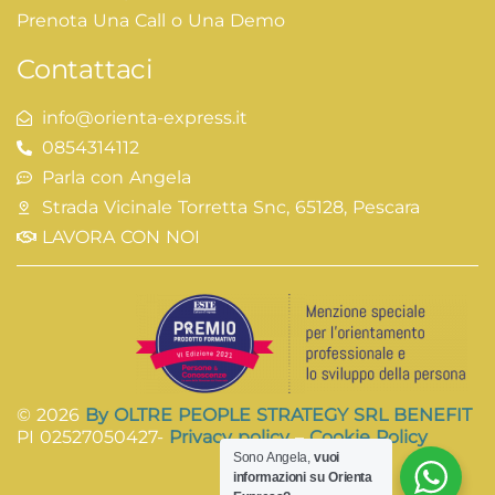
Prenota Una Call o Una Demo
Contattaci
info@orienta-express.it
0854314112
Parla con Angela
Strada Vicinale Torretta Snc, 65128, Pescara
LAVORA CON NOI
© 2026
By OLTRE PEOPLE STRATEGY SRL BENEFIT
PI 02527050427-
Privacy policy
–
Cookie Policy
Sono Angela,
vuoi
informazioni su Orienta